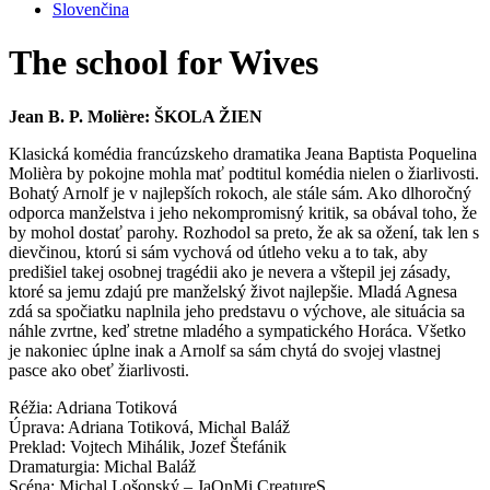
Slovenčina
The school for Wives
Jean B. P. Molière: ŠKOLA ŽIEN
Klasická komédia francúzskeho dramatika Jeana Baptista Poquelina
Molièra by pokojne mohla mať podtitul komédia nielen o žiarlivosti.
Bohatý Arnolf je v najlepších rokoch, ale stále sám. Ako dlhoročný
odporca manželstva i jeho nekompromisný kritik, sa obával toho, že
by mohol dostať parohy. Rozhodol sa preto, že ak sa ožení, tak len s
dievčinou, ktorú si sám vychová od útleho veku a to tak, aby
predišiel takej osobnej tragédii ako je nevera a vštepil jej zásady,
ktoré sa jemu zdajú pre manželský život najlepšie. Mladá Agnesa
zdá sa spočiatku naplnila jeho predstavu o výchove, ale situácia sa
náhle zvrtne, keď stretne mladého a sympatického Horáca. Všetko
je nakoniec úplne inak a Arnolf sa sám chytá do svojej vlastnej
pasce ako obeť žiarlivosti.
Réžia: Adriana Totiková
Úprava: Adriana Totiková, Michal Baláž
Preklad: Vojtech Mihálik, Jozef Štefánik
Dramaturgia: Michal Baláž
Scéna: Michal Lošonský – JaOnMi CreatureS