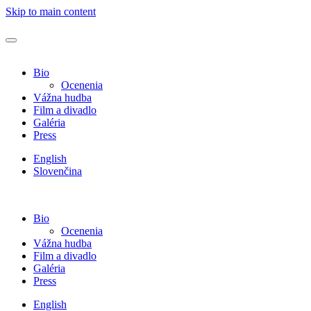
Skip to main content
Bio
Ocenenia
Vážna hudba
Film a divadlo
Galéria
Press
English
Slovenčina
Bio
Ocenenia
Vážna hudba
Film a divadlo
Galéria
Press
English