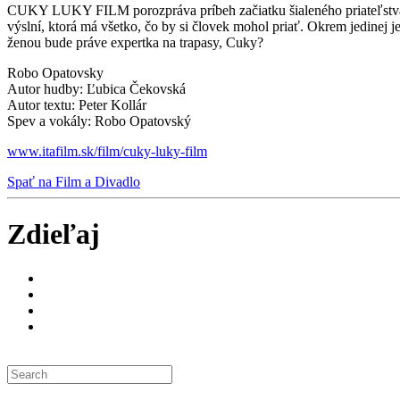
CUKY LUKY FILM porozpráva príbeh začiatku šialeného priateľstva, 
výslní, ktorá má všetko, čo by si človek mohol priať. Okrem jedinej 
ženou bude práve expertka na trapasy, Cuky?
Robo Opatovsky
Autor hudby: Ľubica Čekovská
Autor textu: Peter Kollár
Spev a vokály: Robo Opatovský
www.itafilm.sk/film/cuky-luky-film
Spať na Film a Divadlo
Zdieľaj