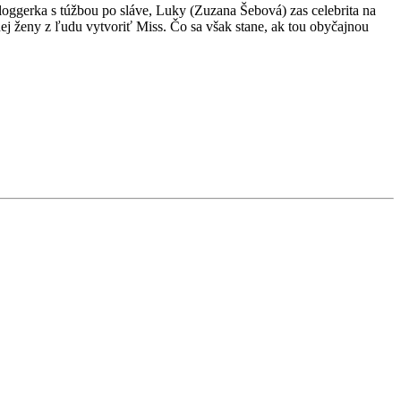
ggerka s túžbou po sláve, Luky (Zuzana Šebová) zas celebrita na
nej ženy z ľudu vytvoriť Miss. Čo sa však stane, ak tou obyčajnou