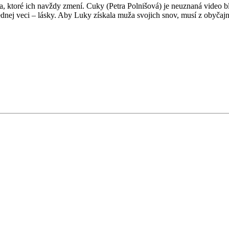
ktoré ich navždy zmení. Cuky (Petra Polnišová) je neuznaná video blo
jednej veci – lásky. Aby Luky získala muža svojich snov, musí z obyčaj