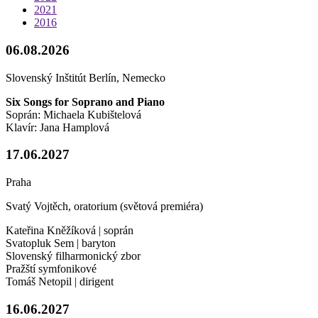
2021
2016
06.08.2026
Slovenský Inštitút Berlín, Nemecko
Six Songs for Soprano and Piano
Soprán: Michaela Kubištelová
Klavír: Jana Hamplová
17.06.2027
Praha
Svatý Vojtěch, oratorium (světová premiéra)
Kateřina Kněžíková | soprán
Svatopluk Sem | baryton
Slovenský filharmonický zbor
Pražští symfonikové
Tomáš Netopil | dirigent
16.06.2027