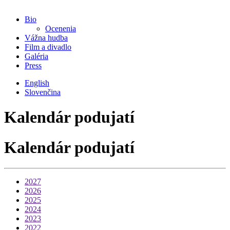
Bio
Ocenenia
Vážna hudba
Film a divadlo
Galéria
Press
English
Slovenčina
Kalendár podujatí
Kalendár podujatí
2027
2026
2025
2024
2023
2022