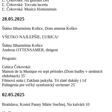
Ľ. Čekovská: Ad gloriam Dei
Ľ. Čekovská: Toccata lacerta
Ľ. Čekovská: Musica Homonensis
28.05.2025
Štátna filharmónia Košice, Dom umenia Košice
VŠETKO NAJLEPŠIE, ĽUBICA!
Štátna filharmónia Košice
Andreas OTTENSAMER, dirigent
Program:
Ľubica Čekovská:
Maison de la Musique en sept périodes (Dom hudby v siedmich
obdobiach) 35`
Filmová suita ( Zakliata jaskyňa, Tri zlaté dukáty ) 14`
Palingenia pre veľký symfonický orchester 25`
02.05.2025
Bratislava, Kostol Panny Márie Snežnej, Na kalvárii 10