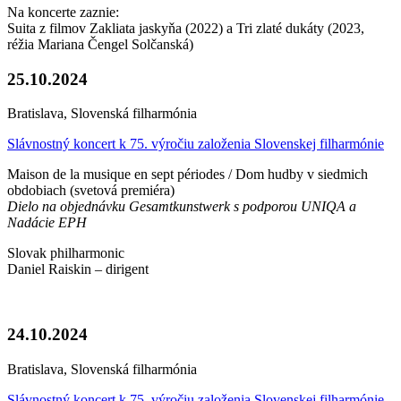
Na koncerte zaznie:
Suita z filmov Zakliata jaskyňa (2022) a Tri zlaté dukáty (2023,
réžia Mariana Čengel Solčanská)
25.10.2024
Bratislava, Slovenská filharmónia
Slávnostný koncert k 75. výročiu založenia Slovenskej filharmónie
Maison de la musique en sept périodes / Dom hudby v siedmich
obdobiach (svetová premiéra)
Dielo na objednávku Gesamtkunstwerk s podporou UNIQA a
Nadácie EPH
Slovak philharmonic
Daniel Raiskin – dirigent
24.10.2024
Bratislava, Slovenská filharmónia
Slávnostný koncert k 75. výročiu založenia Slovenskej filharmónie