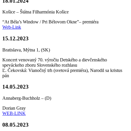
18.01.2024
Košice – Štátna Filharmónia Košice
“At Béla’s Window / Pri Bélovom Okne”– premiéra
Web-Link
15.12.2023
Bratislava, Mýtna 1, (SK)
Koncert venovaný 70. výročiu Detského a dievčenského
speváckeho zboru Slovenského rozhlasu
Ľ. Čekovská: Vianočný trh (svetová premiéra), Narodil sa kristus
pán
14.05.2023
Annaberg-Buchholz – (D)
Dorian Gray
WEB-LINK
08.05.2023