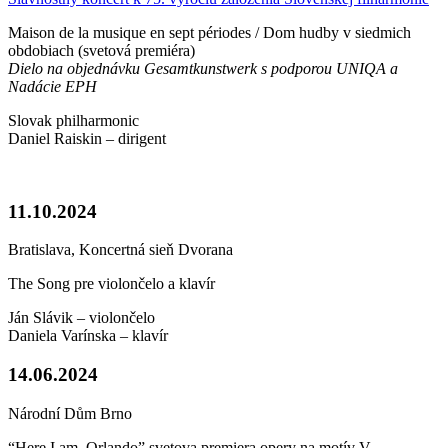
Maison de la musique en sept périodes / Dom hudby v siedmich
obdobiach (svetová premiéra)
Dielo na objednávku Gesamtkunstwerk s podporou UNIQA a
Nadácie EPH
Slovak philharmonic
Daniel Raiskin – dirigent
11.10.2024
Bratislava, Koncertná sieň Dvorana
The Song pre violončelo a klavír
Ján Slávik – violončelo
Daniela Varínska – klavír
14.06.2024
Národní Dům Brno
“Here I am, Orlando” svetova premiera opery na motív V.