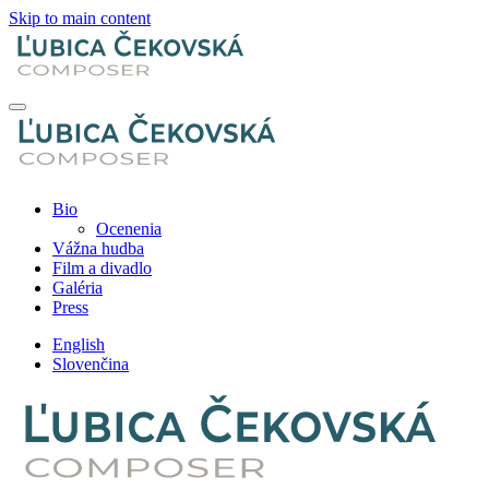
Skip to main content
Bio
Ocenenia
Vážna hudba
Film a divadlo
Galéria
Press
English
Slovenčina