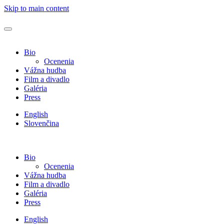
Skip to main content
Bio
Ocenenia
Vážna hudba
Film a divadlo
Galéria
Press
English
Slovenčina
Bio
Ocenenia
Vážna hudba
Film a divadlo
Galéria
Press
English